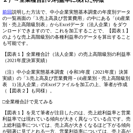
前回
説明した方法で、中小企業実態基本調査の年度別データ
の一覧画面の「3.売上高及び営業費用」の中にある「(4)産業
別・売上高階級別表」からExcelデータ（法人企業）をダウ
ンロードできますので、これを加工することで、【図表１】
のような売上高階級別の各種利益率のデータを算出すること
も可能です。
【図表１】全業種合計（法人企業）の売上高階級別の利益率
（2021年度決算実績）
（注）中小企業実態基本調査（令和3年度（2021年度）決算
実績）の「3.売上高及び営業費用－(4)産業別・売上高階級別
表 1) 法人企業」のExcelファイルを加工の上、筆者が作成
（【図表２】も同様）。
□全業種合計で見てみる
【図表１】を見て筆者が注目したのは、売上総利益率と営業
利益率では現れている傾向が大きく異なっている点です。売
上総利益率については、売上高が大きくなるほど下がる傾向
が顕著に見てとれる一方、営業利益率については、売上高が