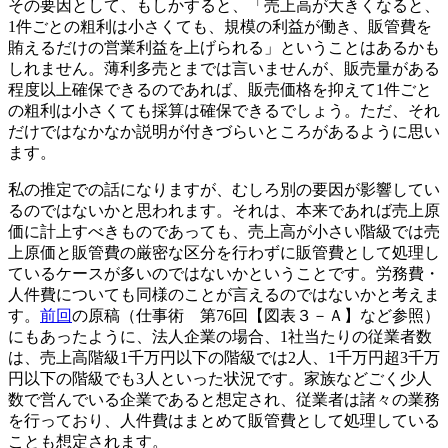
その要因として、もしかすると、「売上高が大きくなると、
1件ごとの粗利は小さくても、規模の利益が働き、販管費を
賄えるだけの営業利益を上げられる」ということはあるかも
しれません。薄利多売とまでは言いませんが、販売量がある
程度以上確保できるのであれば、販売価格を抑えて1件ごと
の粗利は小さくても採算は確保できるでしょう。ただ、それ
だけではなかなか説明が付きづらいところがあるように思い
ます。
私の推定での話になりますが、むしろ別の要因が影響してい
るのではないかと思われます。それは、本来であれば売上原
価に計上すべきものであっても、売上高が小さい階級では売
上原価と販管費の厳密な区分を行わずに販管費として処理し
ているケースが多いのではないかということです。労務費・
人件費についても同様のことが言えるのではないかと考えま
す。
前回
の原稿（仕事術 第76回【図表３－Ａ】など参照）
にもあったように、法人企業の場合、1社当たりの従業者数
は、売上高階級1千万円以下の階級では2人、1千万円超3千万
円以下の階級でも3人といった状況です。家族などごく少人
数で営んでいる企業であると想定され、従業者は諸々の業務
を行っており、人件費はまとめて販管費として処理している
ことも想定されます。