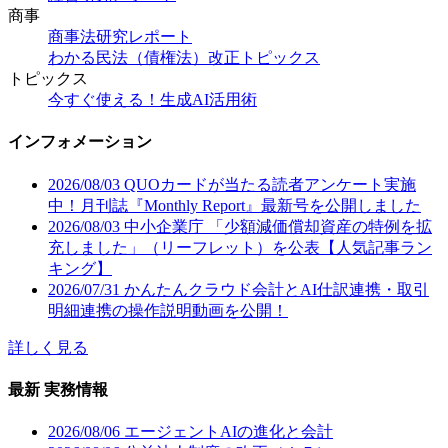
商事
商事法研究レポート
わかる民法（債権法）改正トピックス
トピックス
今すぐ使える！生成AI活用術
インフォメーション
2026/08/03
QUOカードが当たる読者アンケート実施
中！月刊誌『Monthly Report』最新号を公開しました
2026/08/03
中小企業庁 「少額減価償却資産の特例を拡
充しました」（リーフレット）を公表【人気記事ラン
キング】
2026/07/31
かんたんクラウド会計とAI仕訳連携・取引
明細連携の操作説明動画を公開！
詳しく見る
最新 実務情報
2026/08/06
エージェントAIの進化と会計