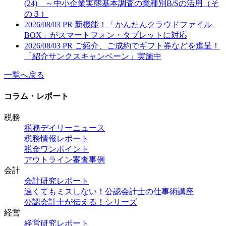
(24) ～中小企業実態基本調査の業種別B/Sの活用（そ
の３）
2026/08/03
PR
新機能！「かんたんクラウドファイル
BOX」がスマートフォン・タブレットに対応
2026/08/03
PR
ご紹介、ご成約でギフト券などを進呈！
「紹介サンクスキャンペーン」実施中
一覧へ戻る
コラム・レポート
税務
税務デイリーニュース
税務情報レポート
税金ワンポイント
アウトライン審査事例
会計
会計研究レポート
速くてもミスしない！公認会計士の仕事術講座
公認会計士が伝える！シリーズ
経営
経営研究レポート