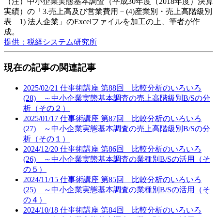
（注）中小企業実態基本調査（平成30年度（2018年度）決算
実績）の「3.売上高及び営業費用－(4)産業別・売上高階級別
表 1) 法人企業」のExcelファイルを加工の上、筆者が作
成。
提供：税経システム研究所
現在の記事の関連記事
2025/02/21
仕事術講座
第88回 比較分析のいろいろ
(28) ～中小企業実態基本調査の売上高階級別B/Sの分
析（その２）
2025/01/17
仕事術講座
第87回 比較分析のいろいろ
(27) ～中小企業実態基本調査の売上高階級別B/Sの分
析（その１）
2024/12/20
仕事術講座
第86回 比較分析のいろいろ
(26) ～中小企業実態基本調査の業種別B/Sの活用（そ
の５）
2024/11/15
仕事術講座
第85回 比較分析のいろいろ
(25) ～中小企業実態基本調査の業種別B/Sの活用（そ
の４）
2024/10/18
仕事術講座
第84回 比較分析のいろいろ