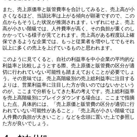
また、売上原価率と販管費率を合計してみると、売上高が小
さくなるほど、当該比率は上がる傾向が顕著ですので、この
点からもそうした状況が推測されます。いずれにせよ、売上
高が小さい階級では、人件費率が高く、その負担が重くのし
かかっている様子が見てとれます。売上高がある程度以上確
保できるような企業では、もっと従業者を増やしてでもそれ
以上に多くの売上を上げているものと思われます。
このように見てくると、自社の利益率を中小企業の平均的な
利益率と比較しようとする際、売上原価と販管費の区分が適
切に行われていない可能性も踏まえておくことが必要でしょ
う。その意味では、売上高階級別の売上総利益率に注目する
よりは、営業利益率に注目した方が良いのではないかという
のが、ここまで分析をしてきた私の考えです。売上総利益率
を売上高階級別にブレイクダウンする場合は、ここまで指摘
した点、具体的には、「売上原価と販管費の区分が適切に行
われていない可能性があること」「売上高が小さい階級では
人件費の負担が大きいこと」などを念頭に置いた上で参照し
た方が良いでしょう。