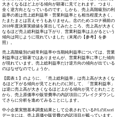
大きくなるほど上がる傾向が顕著に見てとれます。つまり、
全く逆方向となっているのです。しかも、売上高階級別の利
益率の差は売上総利益率・営業利益率とも相当程度大きく、
たまたまとは言えそうもありません。念のためコロナ禍前の
2018年度決算実績値を算出してみたところ、売上高が大きく
なるほど売上総利益率は下がり、営業利益率は上がるという
傾向は同じように現れていました（末尾の【参考】を参
照）。
売上高階級別の経常利益率や当期純利益率については、営業
利益率ほど顕著ではありませんが、営業利益率に準じた傾向
が現れています。売上総利益率だけ逆方向の傾向が出ている
のはなぜなのでしょうか。
【図表１】のように、「売上総利益率」は売上高が大きくな
るほど下がる傾向が見てとれたのに対して、「営業利益率」
は逆に売上高が大きくなるほど上がる傾向が見てとれたこと
から、売上原価率や販管費率の内訳項目にブレイクダウンし
てさらに分析を進めてみることにします。
中小企業実態基本調査結果として公表されているP/LのExcel
データには、売上原価や販管費の内訳項目が載っています。