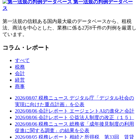
第一法規の判例データベー
ス
第一法規の信頼ある国内最大級のデータベースから、租税
法、商法を中心とした、業務に係る2万8千件の判例を厳選し
ています。
コラム・レポート
すべて
税務
会計
経営
商事
2026/08/07
税務ニュース
デジタル庁「デジタル社会の
実現に向けた重点計画」を公表
2026/08/06
会計レポート
エージェントAIの進化と会計
2026/08/06
会計レポート
公益法人制度の改正（１５）
2026/08/06
税務ニュース
総務省「成年後見制度の利用
促進に関する調査」の結果を公表
2026/08/05
税務レポート
相続と所得税 第33回 賃貸