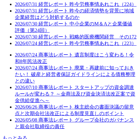
2026/07/31
経営レポート
昨今労務事情あれこれ（224）
2026/07/31
経営レポート
昨今の経済情勢を背景に地域
企業経営はどう対処するのか
2026/07/30
経営レポート
中小企業のM＆Aと企業価値
評価（第24回）
2026/07/30
経営レポート
戦略的医療機関経営 その172
2026/07/24
経営レポート
昨今労務事情あれこれ（223）
2026/07/24
商事法レポート
遺言制度はこう変わる！令
和8年民法改正
2026/07/24
商事法レポート
廃業・再建前に知っておき
たい！ 破産と経営者保証ガイドラインによる債務整理
との違い
2026/07/10
商事法レポート
スタートアップの資金調達
ルールが変わる？ ～金商法及び資金決済法改正案で資
金供給促進へ～
2026/06/26
商事法レポート
株主総会の書面決議の留意
点と次期会社法改正による制度見直しのポイント
2026/05/08
商事法レポート
グループ会社のガバナンス
と親会社取締役の責任
もっとみる