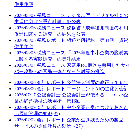
併用住宅
2026/08/07
税務ニュース
デジタル庁「デジタル社会の
実現に向けた重点計画」を公表
2026/08/06
税務ニュース
総務省「成年後見制度の利用
促進に関する調査」の結果を公表
2026/08/05
税務レポート
相続と所得税 第33回 賃貸
併用住宅
2026/08/05
税務ニュース
「2026年度中小企業の脱炭素
に関する実態調査」の集計結果
2026/08/04
税務ニュース
家庭用IoT機器を悪用したサイ
バー攻撃への官民一体となった対策の推進
2026/08/06
会計レポート
公益法人制度の改正（１５）
2026/08/06
会計レポート
エージェントAIの進化と会計
2026/07/17
公認会計士
公認会計士が伝える！ 中小企
業の経営指標の活用術 第16回
2026/07/09
会計レポート
中小企業が身につけておきた
い原価管理の知識(32)
2026/07/02
会計レポート
企業が生き残るための製品・
サービスの原価計算の勘所（27）