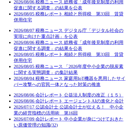
2026/08/06
税務ニュース
総務省「成年後見制度の利用
促進に関する調査」の結果を公表
2026/08/05
税務レポート
相続と所得税 第33回 賃貸
併用住宅
2026/08/07
税務ニュース
デジタル庁「デジタル社会の
実現に向けた重点計画」を公表
2026/08/06
税務ニュース
総務省「成年後見制度の利用
促進に関する調査」の結果を公表
2026/08/05
税務レポート
相続と所得税 第33回 賃貸
併用住宅
2026/08/05
税務ニュース
「2026年度中小企業の脱炭素
に関する実態調査」の集計結果
2026/08/04
税務ニュース
家庭用IoT機器を悪用したサイ
バー攻撃への官民一体となった対策の推進
2026/08/06
会計レポート
公益法人制度の改正（１５）
2026/08/06
会計レポート
エージェントAIの進化と会計
2026/07/17
公認会計士
公認会計士が伝える！ 中小企
業の経営指標の活用術 第16回
2026/07/09
会計レポート
中小企業が身につけておきた
い原価管理の知識(32)