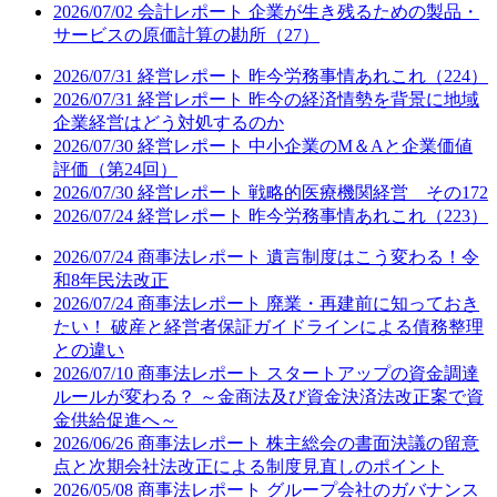
2026/07/02
会計レポート
企業が生き残るための製品・
サービスの原価計算の勘所（27）
2026/07/31
経営レポート
昨今労務事情あれこれ（224）
2026/07/31
経営レポート
昨今の経済情勢を背景に地域
企業経営はどう対処するのか
2026/07/30
経営レポート
中小企業のM＆Aと企業価値
評価（第24回）
2026/07/30
経営レポート
戦略的医療機関経営 その172
2026/07/24
経営レポート
昨今労務事情あれこれ（223）
2026/07/24
商事法レポート
遺言制度はこう変わる！令
和8年民法改正
2026/07/24
商事法レポート
廃業・再建前に知っておき
たい！ 破産と経営者保証ガイドラインによる債務整理
との違い
2026/07/10
商事法レポート
スタートアップの資金調達
ルールが変わる？ ～金商法及び資金決済法改正案で資
金供給促進へ～
2026/06/26
商事法レポート
株主総会の書面決議の留意
点と次期会社法改正による制度見直しのポイント
2026/05/08
商事法レポート
グループ会社のガバナンス