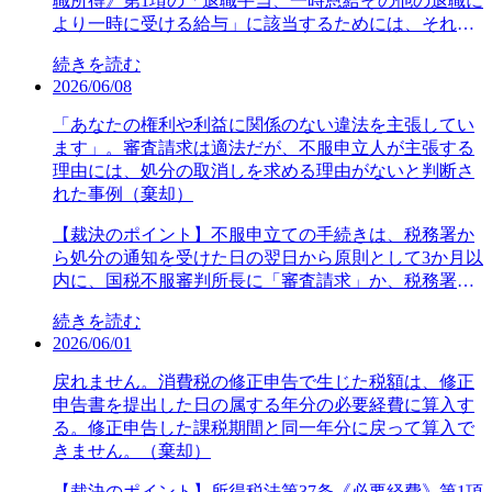
職所得》第1項の「退職手当、一時恩給その他の退職に
で、あらかじめご了承ください提供：株式会社日本ビ
係る納税義務の免除》消費税法施行令第20条《事業を
の違いしかないことから、このような場合の食事は、
法的実質に即して収益の帰属を判定するに当たって
他・棄却・令和7年4月22日裁決）【主な争点】審査請
栽培したさつま芋の一部を、自宅敷地内に建てた建物
より一時に受ける給与」に該当するためには、それ
ジネスプラン
開始した日の属する課税期間等の範囲》消費税法基本
使用者が調理して支給する食事と同様に評価するのが
は、第三者への不動産の譲渡によって得られた利益の
求人の行為は、重加算税が課される「隠蔽し、又は仮
内で干し芋に加工して販売する事業（本件干し芋事
が、①退職、すなわち勤務関係の終了という事実によ
通達1-4-7《法人における課税資産の譲渡等に係る事業
相当である。しかし、審査請求人は本件材料の内訳及
帰属先及び不動産購入原資を含む事業資金の調達実態
装し」に該当するか。【裁決の要旨】審査請求人は調
続きを読む
業）を営む個人事業者で、本件干し芋事業を第二種事
って初めて給付されること、②従来の継続的な勤務に
を開始した課税期間の範囲》本情報は、裁決日時点で
び金額を一切関知せず、審査請求人が従業員等から徴
を中心に、取引の経緯を全体的に評価し、自己の計算
査担当者に次のように申述しているところ、具体的か
2026/06/08
業に該当するとして消費税等の確定申告をしたとこ
対する報償又はその間の労務の対価の一部の後払の性
の審査事例となります。裁決日以後、裁判所により別
収した食券代金を集計して本件受託業者に報告した金
により事業活動を行った者（経営主体）を事業取引
つ矛盾もなく、客観的事実と整合していることからす
ろ、原処分庁が、第三種事業に該当するとして更正処
質を有すること、③一時金として支払われること、と
の判決が示される場合もございますので、あらかじめ
「あなたの権利や利益に関係のない違法を主張してい
額は、材料費の額そのものとはいえず、審査請求人が
（事業活動に属する取引）の主体と評価すべきと解さ
れば、税務調査でパニック状態に陥って述べたものと
分等を行った。審査請求人は、本件建物は多目的で、1
の要件を備えることが必要であり、また、同項にいう
ご了承ください提供：株式会社日本ビジネスプラン
ます」。審査請求は適法だが、不服申立人が主張する
毎月一定額の給食業務委託料及び副食費を支払ってい
れる。本件契約書について、真正に成立したものと認
は考え難く、信用できる。(1)申告する意図について
年のうち3カ月だけ干し芋加工に使っているから臨時作
「これらの性質を有する給与」に当たるというために
理由には、処分の取消しを求める理由がないと判断さ
た事実を併せ考慮すると、審査請求人は、従業員等が
められる。その記載内容は、本件各売買取引に係る収
「後ろめたい気持ちもあり、税務署に申告してしまう
業所であり、作業人もその時期の臨時従業員で専従の
は、それが、形式的には①から③までの各要件の全て
れた事例（棄却）
本件受託業者から食事を安価で購入できるよう、給食
益を受けるべき正当な権利をA社が有することを示す
と、○○の事実が○○○○に○○すると思ったため、所得税
常用でないと主張した。国税不服審判所は、審査請求
を備えていなくとも、実質的にみてこれらの要件の要
業務委託料等を負担し、食事の購入代金の補助をして
ものである。本件各売買取引に係る事業取引の主体に
等の申告はしていなかった」「税金を納めるだけの金
人には同一構内に作業所等があり、かつ、その製造活
求するところに適合し、課税上、「退職により一時に
【裁決のポイント】不服申立ての手続きは、税務署か
いたとみるのが相当である。したがって、本件食事
ついて、事業資金の調達はA社が行ったものと認めら
銭が残っておらなかったことも、所得税等の確定申告
動に専従の常用従業者がいると認められるから、本件
受ける給与」と同一に取り扱うことを相当とするもの
ら処分の通知を受けた日の翌日から原則として3か月以
は、「使用者が購入して支給する食事」と同様、食券
れ、本件各売買取引の端緒はA社の営業活動等であ
をしなかった理由の一つである」。実際に、審査請求
干し芋事業は第三種事業の製造業に該当すると判断し
であることを必要とすると解されている。本件の審査
内に、国税不服審判所長に「審査請求」か、税務署長
代金、副食費及び給食業務委託料の合計額をもって評
り、A社は第三者売主・買主とのやり取りを行うとと
人は、6年間で合計○○○○円を超える所得を得ながら、
た事例である。（令和2年1月1日から令和4年12月31日
請求人は病院で、利益と人材確保のために就業規則等
等に「再調査の請求」を選択できる。先に適法な再調
価するのが相当である。【参照条文】所得税法第28条
もに、士地家屋調査士等の手配等を行い、利益表の作
所得税等の確定申告を一切していなかったことからす
までの各課税期間の消費税及び地方消費税の各更正処
続きを読む
を改正し、65歳定年を過ぎた医師は年俸制１年更新契
査の請求をして、その決定に不服がある場合に審査請
《給与所得》、第36条《収入金額》所得税基本通達36-
成をしていたのに対し、審査請求人が自己の計算によ
れば、当初から本件金員を申告する意図はなかったと
分並びに過少申告加算税の各賦課決定処分・棄却・令
2026/06/01
約の職員となった。院長を含む65歳を過ぎていた医師3
求を行うこともできる。ここで、不服申立ては、単に
15《経済的利益》、36-38《食事の評価》、36-38の
り本件各売買取引に係る事業活動を行っていたことを
認めるのが相当である。(2)隠蔽又は仮装の行為の有無
和7年9月8日裁決）【主な争点】本件干し芋事業は、第
名に退職願を出してもらい、退職金の名目で一時金を
処分が存在しこれに不服があるというだけではなく、
2《食事の支給による経済的利益はないものとする場
戻れません。消費税の修正申告で生じた税額は、修正
うかがわせる事情は見当たらない。本件各売買取引に
について「B社は元々赤字であった。A社では〇〇に手
三種事業に分類される製造業に該当するか。【裁決の
支払い、再雇用契約を締結して引き続き勤務させたと
「その処分によって自己の権利又は法律上の利益が侵
合》本情報は、裁決日時点での審査事例となります。
申告書を提出した日の属する年分の必要経費に算入す
係る事業取引の主体はA社である。上記のとおり、実
続きがあり難しいが、B社はその手続きがない状態だ
要旨】消費税法基本通達13-2-4は、第三種事業に該当
ころ、税務署は、退職の事実はないから、本件一時金
害されている場合」にできることとされ、不服申立て
裁決日以後、裁判所により別の判決が示される場合も
る。修正申告した課税期間と同一年分に戻って算入で
態としても本件各売買取引に係る事業取引の主体はA
ったので、○○を行うことができた」。そうすると、審
することとされている事業の範囲は、おおむね日本標
は給与（賞与）である、年収2,000万円超となり年末調
ができる者は、国税に関する法律に基づく処分によっ
ございますので、あらかじめご了承ください提供：株
きません。（棄却）
社であり、本件契約書の内容に沿うものであることか
査請求人は、単に自己の所得に関し納税申告書を提出
準産業分類の大分類に掲げる分類を基礎として判定す
整の適用がないとして、源泉所得税の納税告知等を行
て直接自己の権利又は法律上の利益を侵害された者で
式会社日本ビジネスプラン
らすれば、本件契約書の記載内容は虚偽ではなく、そ
しなかったというにとどまらず、当初から○○によって
る旨定めている。そして、日本標準産業分類は、農家
った。審査請求人は、本件医師3名は患者対応のために
あることが要件とされている。審査請求人の滞納国税
【裁決のポイント】所得税法第37条《必要経費》第1項