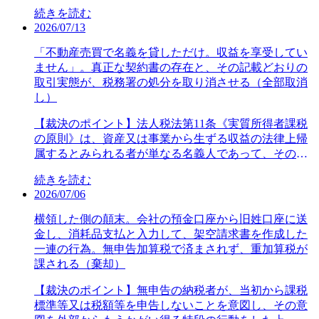
購入して支給する食事は、その食事の購入価額で評価
手続に、処分の取消事由となる違法があるか。【裁決
続きを読む
で設備投資分の消費税の還付申告をした。税務署は、
し（所得税基本通達36-38）、①使用人等が食事の価額
の要旨】本件書面照会先である本件振込者らは、国税
2026/07/13
平成29年が「課税資産の譲渡等に係る事業を開始した
の半額以上を負担、②使用者の負担額が月額7,500円以
通則法第74条の2《当該職員の所得税等に関する調査に
日」の属する課税期間に該当するから、平成30年に提
下（税抜、令和8年4月1日以降）の条件を満たせば経済
「不動産売買で名義を貸しただけ。収益を享受してい
係る質問検査権》第1項第1号ハに掲げる「金銭若しく
出した課税事業者選択届出書の効力は平成31年から
的利益はないとものとされ給与課税されないと規定さ
ません」。真正な契約書の存在と、その記載どおりの
は物品の給付をする義務があったと認められる者又は
で、平成30年は免税事業者であり、還付を受けられな
れている（同通達36-38の2）。残業や宿日直の場合の
取引実態が、税務署の処分を取り消させる（全部取消
当該義務があると認められる者」に該当する。「認め
いとする処分を行った。審査請求人は、法人が事業開
食事の支給は課税しなくて差支えない（同通達36-
し）
られる者」とは、権限ある税務職員の判断によって、
始を認識した日を原則として設立の日で判断されるよ
24）。審査請求人が給食業者（受託業者）に委託して
これらの者に該当すると合理的に推認される者であっ
うに、個人も、自身が事業開始を認識した日で判断す
いる工場の社員食堂について、税務署は、社員食堂の
【裁決のポイント】法人税法第11条《実質所得者課税
て、これに当たるか否かは、調査の対象とされた者の
べきと主張した。国税不服審判所は、設立前の法人に
食事（本件食事）は、「使用者が購入して支給する食
の原則》は、資産又は事業から生ずる収益の法律上帰
協力の程度及び当該職員が既に得ている資料の質・量
は人格が存在しないのであるから準備行為ができない
事」に該当するとして経済的利益を計算し、源泉所得
属するとみられる者が単なる名義人であって、その収
との相関において判断されるべきものと解される。本
のは当然であるとし、税務署の処分を適法と判断した
税の処分を行った。審査請求人は、受託業者には調理
益を享受せず、その者以外の法人がその収益を享受す
件調査の状況並びに審査請求人及び代理人の対応につ
事例である。（平成30年課税期間の消費税等の更正処
続きを読む
のみを委託しているから、「使用者が調理して支給す
る場合には、その収益は、これを享受する法人に帰属
いては、調査担当職員は、再三にわたり、どの振込金
分及び過少申告加算税の賦課決定処分・棄却・令和5年
2026/07/06
る食事」として評価すべきと主張した。国税不服審判
するものとして、法人税法の規定を適用する旨規定し
額が本件事業に係る売上金額に該当するのかを確認す
5月24日裁決（非公開））【主な争点】本件課税期間
所は、審査請求人が食材の在庫管理をしていないこと
ている。消費税法第13条《資産の譲渡等又は特定仕入
横領した側の顛末。会社の預金口座から旧姓口座に送
るよう依頼したにもかかわらず、明らかにされなかっ
（平成30年課税期間）は、「課税資産の譲渡等に係る
などから、自己の計算に基づき材料の調達及び管理を
れを行った者の実質判定》も同じ趣旨である。不動産
金し、消耗品支払と入力して、架空請求書を作成した
た。本件振込者らに対する質問検査等（本件書面照
事業を開始した日の属する課税期間」に該当し、課税
行っていたのは受託業者であるとして、税務署の計算
業の審査請求人は、代表者の子が代表を務める同業A
一連の行為。無申告加算税で済まされず、重加算税が
会）の実施については、上記のような状況の下、審査
事業者として還付を受けることができるか。【裁決の
に間違いがあった月以外の処分は適法と判断した事例
社と本件契約を結んだ。その内容は、A社が買い付け
課される（棄却）
請求人の事業所得の金額等を確認するために本件事業
要旨】消費税法第9条第4項《小規模事業者に係る納税
である。（平成20年1月～平成22年10月の各月分の源泉
る不動産を、便宜上、審査請求人に所有権登記し、第
用口座を中心にその業態から取引の可能性があると考
義務の免除》は、消費税課税事業者選択届出書を提出
徴収に係る所得税の各納税告知処分及び不納付加算税
三者に売却するが、登記費用や諸税等、内装工事費用
【裁決のポイント】無申告の納税者が、当初から課税
えられる者を本件振込者らとして抽出したものであ
した日の属する課税期間が事業を開始した日の属する
の各賦課決定処分・一部取消し・平成26年5月13日裁
などの一切はA社が負担とする、瑕疵担保責任の一切
標準等又は税額等を申告しないことを意図し、その意
る。その対象が結果として本件事業に係る取引先以外
課税期間である場合には、当該課税期間の開始前に、
決）【主な争点】本件食事は、「使用者が調理して支
をA社の責任で処理する、審査請求人には名義借代と