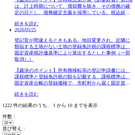
の記載内容どおりの契約が審査請求人とA社との間に
得た所得を申告しないという確定的な意図の下、B社
が、①同一構内に工場、作業所とみられるもの（作業
従前の処遇を基本としたが、本件一時金は、定年前の
を徴収するため、税務署は、審査請求人の債権に対し
は、計上時期について、償却費を除き、その債務の確
成立したものと認められるから、審査請求人は、法的
という第三者に対して内容虚偽の会計処理等を行い、
所等）があり、かつ、②その製造活動に専従の常用従
期間に対する退職手当であると主張した。国税不服審
て差押処分を行い、債権差押通知書を第三債務者に送
定の日とし、債務確定主義を採用している。税込経理
実質において、本件各売買取引に係る収益を受けるべ
事情を知らないB社を手足として利用して、課税機関
業者がいる場合には製造業に分類される旨が記載され
判所は、本件一時金は上記①②③の要件を満たしてい
達した。審査請求人は、当該債権は第三者に帰属する
方式を行う個人事業者の場合、消費税の納税額は租税
き正当な権利を有しない。A社が本件収益等を享受す
に対する内容虚偽の確定申告をさせて審査請求人の所
ている。①作業所等について審査請求人の自宅敷地内
るとして、審査請求人の主張を認め、処分の全部を取
続きを読む
として再調査の請求をすると、直接自己の利益を侵害
公課として必要経費に算入される。納付すべき消費税
る者と認められる。【参照条文】法人税法第11条《実
得が発覚しないようにしたといえ、これは、その意図
にある建物には、蒸し工程で必要となるボイラー及び
り消した事例である。（令和4年3月分の源泉徴収に係
2026/05/25
されるのは審査請求人でないから再調査の請求は不適
等は、納税申告書の提出（翌年）によって債務が確定
質所得者課税の原則》、第37条《寄附金の損金不算
を外部からもうかがい得る特段の行動をした上、その
電動ウインチが備え付けられているほか、芋洗機やス
る所得税等の納税告知処分並びに不納付加算税の賦課
法として却下された。審査請求人は次に審査請求をし
するから、租税公課の計上時期は、課税期間の翌年に
入》消費税法第13条《資産の譲渡等又は特定仕入れを
登記官が間違えるときもある。地目変更され、近隣に
意図に基づき法定申告期限までに納税申告書を提出し
ライス器具といった移動式の器具等が使用されている
決定処分、令和4年12月分の源泉徴収に係る所得税等の
た。国税不服審判所は、再調査の請求は適法であった
なる。ただし、申告期限が到来してない納税申告書に
行った者の実質判定》本情報は、裁決日時点での審査
類似する土地がない土地の登録免許税の課税標準は、
なかったものであると評価できる。本件行為は、国税
ことが認められる。審査請求人及び外国人技能実習生
納税告知処分・全部取消し・令和7年7月25日裁決（非
から、審査請求は適法としたうえで、審査請求人は自
租税公課を未払計上したときは、未払計上した年の必
事例となります。本件は、処分の全部が取消されまし
固定資産税評価基準により算出するとした事例（一部
通則法第68条第2項に規定する「隠蔽し、又は仮装し」
及び臨時従業員は、干し芋の加工工程の各工程におい
公開））【主な争点】主な争点は、本件一時金は、給
己の法律上の利益に関係のない違法を審査請求の理由
要経費にしても差し支えないとされている（個別通達
た。税務署側はさらに裁判で争うことは制度上認めら
取消し）
に該当すると認められる。【参照条文】国税通則法第
て、本件建物で各作業をしている。そうすると、本件
与等か退職手当等か。【裁決の要旨】本件一時金につ
としているとして、請求を棄却した事例である。（債
の7ただし書）。審査請求人は、調査を受け、新たに納
れていません。提供：株式会社日本ビジネスプラン
66条《無申告加算税》、第68条《重加算税》本情報
建物は、作業所等の機能を有し、干し芋の加工のため
いて、次の要件を充足するか、以下検討する。①退
権の差押処分・棄却・令和7年1月24日裁決）【主な争
付すべきことになった消費税額（本件消費税額）につ
【裁決のポイント】所有権移転等の登記申請書には、
は、裁決日時点での審査事例となります。裁決日以
に使用されていたと認められ、本件干し芋事業に係る
職、すなわち勤務関係の終了という事実によって初め
点】本件差押処分の適法性。【裁決の要旨】審査請求
いて、修正申告した課税期間と同一年分の事業所得の
課税標準と登録免許税の額を記載する。課税標準は、
後、裁判所により別の判決が示される場合もございま
作業所等に該当する。②製造活動に専従する常用従業
て給付されること本件医師3名の雇用期間を1年とする
人は本件差押処分の名宛人であり、本件差押処分によ
必要経費に算入して所得税の修正申告をしたところ、
固定資産台帳の登録価格で、市町村から届く固定資産
すので、あらかじめご了承ください提供：株式会社日
員について審査請求人が11月下旬から翌年2月末までの
有期雇用契約に移行後、役職を退任した際に年俸が減
り、その法律上の効果を受ける者であるから、本件差
税務署は認めず更正処分を行った。審査請求人は、本
課税明細書に「価格」又は「評価額」と表記されてい
本ビジネスプラン
一定程度の期間において、臨時従業員を雇用して、干
額されたなどの事実に照らせば、契約更新の際に、労
押処分の取消しを求めることができることは明らかで
続きを読む
件消費税額については、所得税法第37条第1項の「その
る（1,000円未満の端数切捨）。「固定資産税課税標準
し芋の加工作業にのみ従事させていることからする
務の内容及び年俸が見直され得る契約であると認めら
ある。本件再調査請求は適法なものであり、ほかに本
年中の総収入金額を得るために直接に要した費用」に
額」ではない。登録価格がない場合は、当該不動産に
と、審査請求人は、当該期間中において、本件臨時従
1222 件の結果のうち、 1 から 10 までを表示
れ、有期雇用契約の期間について退職金の支給はない
審査請求を不適法とする事情はないため、本審査請求
該当するから、同一年分の必要経費に算入できると主
類似し、かつ、登録価格がある不動産の金額を基礎と
業員を当該加工作業に専従の常用従業者として雇用し
ことを併せ考えると、以前の期間の定めのない雇用契
は適法である。審査請求人は、本件差押処分時には、
張した。国税不服審判所は、本件消費税額は、債務確
した登記官認定額が課税標準となる。審査請求人が令
件数：
ていると認めるのが相当である。以上から、本件干し
約とは雇用形態の法的性質が大きく異なるものである
本件債権が第三者に帰属しているから、本件差押処分
定主義から、修正申告書を提出した日の属する年分の
和5年12月に購入した本件土地は、同年11月に地目が田
芋事業は、日本標準産業分類の大分類に掲げる「製造
ということができる。患者のために本件医師3名を有期
は無効である旨主張する。しかしながら、審査請求が
必要経費に算入される、修正申告書は申告期限未到来
から雑種地に変更されていたが、審査請求人はその年
並び替え：
業」に該当し、第三種事業（製造業）に該当する。
雇用契約前の役職及び業務等で勤務させなければなら
違法又は不当な処分によって侵害された不服申立人の
の納税申告書でないから、個別通達の7のただし書きの
の1月1日現在の登録価格を課税標準として登録免許税