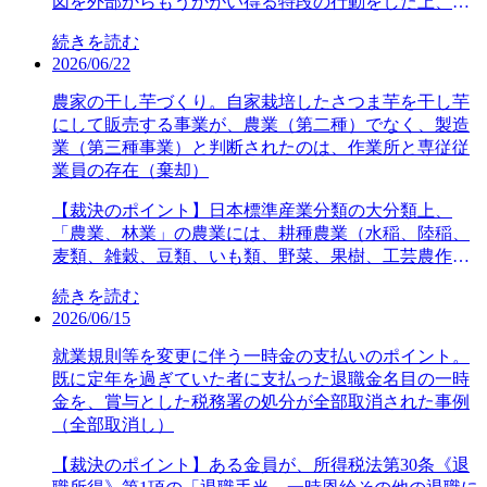
図を外部からもうかがい得る特段の行動をした上、そ
の者に及んでいたとしても、上記に述べたことからす
同課税期間中の課税売上げ及び課税仕入れの発生等を
給する食事」または「使用者が購入して支給する食
して1物件取引当たり30万円を支払うというものであっ
の意図に基づき、法定申告期限までに納税申告書を提
れば、本件調査において、本件調査担当職員はその事
予測し、当該課税期間において課税事業者となるかど
事」のいずれにより評価すべきか。【裁決の要旨】
続きを読む
た。各取引にA社は宅地建物取引業者として関わって
出しなかったような場合には、無申告加算税に代え
実を知り得ることができず、かつ、審査請求人につい
うかの判断をして消費税課税事業者選択届出書を提出
「使用者が調理して支給する食事」については、「そ
2026/06/22
いる。税務署は審査請求人の売買収益及び資産の譲渡
て、重加算税が課される。審査請求人は、勤務先A社
て調査の手掛かりとなる情報を取得する方法がほかに
することが、必ずしも容易でないことに配慮し、例外
の食事の材料等に要する直接費の額に相当する金額」
等の対価（本件収益等）の申告漏れとA社への送金は
を退職後、A社代表者から依頼され、関連会社B社で〇
農家の干し芋づくり。自家栽培したさつま芋を干し芋
なかったのであり、また、考慮すべき特段の事情もあ
として、新たに事業を開始した事業者に対して、当該
をもって評価する一方、「使用者が購入して支給する
寄附金であると指摘し、審査請求人は修正申告をした
〇を担当した。B社との雇用関係はない。審査請求人
にして販売する事業が、農業（第二種）でなく、製造
るとは認められないから、本件書面照会の実施をもっ
事業を開始した日の属する課税期間から課税事業者と
食事」については、「その食事の購入価額に相当する
後、本件収益等を享受するものはA社であるとして更
は、ネットバンキングでB社の預金口座から、自身の
業（第三種事業）と判断されたのは、作業所と専従従
て違法な調査があったということはできない。また、
なることを選択する機会を与えたものと解される。消
金額」をもって評価する旨定めている趣旨は、経済的
正の請求を行ったが、税務署が認めないため、審査請
旧姓の預金口座に送金し、B社の会計ソフトに消耗品
業員の存在（棄却）
本件書面照会の実施の方法は、一定の期間に限り取引
費税法第9条第4項を受けて規定された消費税法施行令
利益の価額はその支給時の時価により評価するのが原
求をした。国税不服審判所は、本件契約書は、A社が
の支払と入力し、それに合わせて架空法人の請求書を
年月日、取引金額などの客観的な取引状況を書面で回
第20条第1号は「課税資産の譲渡等に係る事業を開始し
則であるから、使用者が調理して支給する食事につい
各売買取引に係る収益を受けるべき正当な権利を有す
作成した。審査請求人の税務調査で発覚し、税務署の
【裁決のポイント】日本標準産業分類の大分類上、
答するよう求めるものであるから、質問検査等の相手
た日」と規定し「課税資産の譲渡等を開始した日」と
ても、水道光熱費や人件費等の間接費を含めて評価す
ることを示すものであり、実態としても各売買取引に
処分後に審査請求人とB社の間で不正取得した金員の
「農業、林業」の農業には、耕種農業（水稲、陸稲、
方である本件振込者らに過度の負担を強いるものとは
規定していないこと、新たに事業を行うに当たっては
べきであるが、実際には困難であるため、材料等の仕
係る事業取引の主体はA社であり、本件収益等を享受
返還に関する合意が成立した。審査請求人は返還の都
麦類、雑穀、豆類、いも類、野菜、果樹、工芸農作
いえないし、さらには、調査担当職員は、審査請求人
当該事業を行うために必要な資産の取得契約の締結や
入れの記録と在庫管理によって比較的容易に計算でき
する者は請求人でなくA社と判断した事例である。
度、所得税の更正の請求を行い、認められたものの、
物、飼肥料作物、花き、薬用作物、採種用作物及び桑
の協力が得られなければ本件振込者らに照会する旨事
商品及び材料の購入などの準備行為を行うのが通常で
るようにし、飲食店等から取り寄せて支給する食事に
（平成29年7月1日から令和2年6月30日までの各事業年
続きを読む
未返還部分（本件金員）の処分は残されたため、B社
の栽培をいう。）を行う事業所が該当する。農家で製
前に審査請求人側に説明していたというのであるか
あること、これらに消費税法第9条第4項の趣旨を併せ
ついては、その購入価額が時価そのものであるから、
度の法人税及び地方法人税並びに消費税等の各更正の
2026/06/15
への返還が確定しているから課税（雑所得）されるべ
造活動を行っている場合、他から購入した原材料を使
ら、当該実施の方法は、優に社会通念上相当な限度に
考えると、新たに事業を行うに当たり必要な準備行為
購入価額により評価する趣旨であると考えられる。実
請求に対する更正をすべき理由がない旨の各通知処
きでない、自身の口座へ直接送金したから隠蔽はない
用して製造又は加工を行っていれば、農業の活動とさ
とどまるものと認められる。本件調査に係る証拠資料
就業規則等を変更に伴う一時金の支払いのポイント。
を行った日の属する課税期間は、消費税法施行令第20
務上の配慮から区分して評価方法を設けたものであ
分・全部取消し・令和5年12月22日裁決（非公開））
などと主張して、審査請求を行った。国税不服審判所
れず、製造業に分類される。自家栽培した原材料を使
の収集手続に原処分の取消事由となる違法は認められ
既に定年を過ぎていた者に支払った退職金名目の一時
条第1号に規定する「課税資産の譲渡等に係る事業を開
り、合理性を有するものとして相当と認められる。審
【主な争点】本件収益等を享受する者は、請求人かA
は、法令に禁止された行為に基づく利得であっても所
用して製造又は加工を行っている場合は農業の活動と
ない。【参照条文】国税通則法第74条の2《当該職員の
金を、賞与とした税務署の処分が全部取消された事例
始した日の属する課税期間」に該当すると解するのが
査請求人が本件食事の調理に係る材料費、厨房設備費
社か。【裁決の要旨】法人税法第11条にいう「収益を
得を構成する、審査請求人が調査担当員に申述した不
されるが、同一構内に作業所等があり、その製造活動
所得税等に関する調査に係る質問検査権》本情報は、
（全部取消し）
相当である。請求人は、本件課税期間においては免税
及び水道光熱費等の一切を負担し、調理に係る人的役
享受する法人」とは、単にその収益を消費している者
法行為に至る動機及び無申告については信用できると
に専従の常用従業者がいるときは農業の活動とはされ
裁決日時点での審査事例となります。裁決日以後、裁
事業者となるので、消費税等の還付を受けることはで
務のみを外部の業者に委託していた場合には、調理人
をいうのではなく、その収益を受けるべき正当な権利
して、各処分を適法と判断した事例である。（令和4年
ず、こちらも製造業に分類される。本件の審査請求人
【裁決のポイント】ある金員が、所得税法第30条《退
判所により別の判決が示される場合もございますの
きない。【参照条文】消費税法第9条《小規模事業者に
等が自社の従業員であるか給食業者の従業員であるか
を有する者をいうと解するのが相当である。そして、
分の無申告加算税及び重加算税の各賦課決定処分、
は、さつま芋、米を栽培し販売する事業のほか、自家