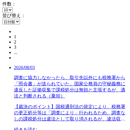
件数：
並び替え：
1
2
3
...
2026/08/03
調査に協力しなかったら、取引先以外にも税務署から
「照会書」が送られていた。国家公務員の守秘義務に
違反した証拠収集で課税処分は無効と主張するが、適
法と判断される（棄却）
【裁決のポイント】国税通則法の規定により、税務署
の更正処分等は「調査により」行われるため、調査な
しの課税処分は違法として取り消されるが、違法収集
証拠も調査なしと同視される重大な違法と解されてき
続きを読む