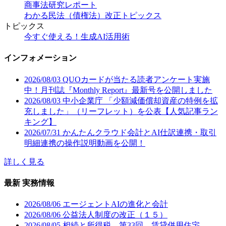
争うことは制度上認められていません。提供：株式会
の年における販売費、一般管理費その他これらの所得
とにあると解するのが相当である。なお、類似不動産
商事法研究レポート
社日本ビジネスプラン
を生ずべき業務について生じた費用）に該当するた
が存在しない場合又は類似不動産が把握できない場合
わかる民法（債権法）改正トピックス
め、その債務が具体的に確定した年分の必要経費とさ
には、他の合理的な方法により求めた登記の時の価額
トピックス
れるべきである。また本件消費税額は、修正申告書を
を課税標準たる不動産の価額（時価）とするものと解
今すぐ使える！生成AI活用術
法定申告期限後に提出したことにより納付すべきこと
するのが相当と認められるが、台帳登録価格のない不
となったものであるから、個別通達の7ただし書の定め
動産について、固定資産評価基準（地方税法第388条第
インフォメーション
には該当しない。【参照条文】所得税法第37条《必要
1項）によってその価額を算出し、その算出した価額が
経費》所得税基本通達37-2《必要経費に算入すべき費
時価を表さないといえるような特段の事情がない限
2026/08/03
QUOカードが当たる読者アンケート実施
用の債務確定の判定》、37-6《その年分の必要経費に
り、当該価額をもって登録免許税の課税標準たる不動
中！月刊誌『Monthly Report』最新号を公開しました
算入する租税》個別通達「消費税法等の施行に伴う所
産の価額と解するのも、登録免許税の課税標準たる不
2026/08/03
中小企業庁 「少額減価償却資産の特例を拡
得税の取扱いについて」の7《消費税等の必要経費算入
動産の価額を台帳登録価格に基づいて求めることとし
充しました」（リーフレット）を公表【人気記事ラン
の時期》本情報は、裁決日時点での審査事例となりま
ている理由にかなうものとして相当であると認められ
キング】
す。裁決日以後、裁判所により別の判決が示される場
る。本件土地と本件認定土地は市街化調整区域内にお
2026/07/31
かんたんクラウド会計とAI仕訳連携・取引
合もございますので、あらかじめご了承ください提
いて隣接し、地目が一致しているが、本件土地に面す
明細連携の操作説明動画を公開！
供：株式会社日本ビジネスプラン
る水路には路線価の付設がないことからすると、接道
詳しく見る
の状況及びその面する街路に係る路線価の付設の状況
において大きく異なっている。本件登記官認定額は、
最新 実務情報
本件土地の価額を合理的な方法により算定しているも
のとは認められない。ｆ町土地は、土地の地積、形状
2026/08/06
エージェントAIの進化と会計
等及び固定資産評価に適用される路線価において本件
2026/08/06
公益法人制度の改正（１５）
土地との類似性は認められないから、本件土地の類似
2026/08/05
相続と所得税 第33回 賃貸併用住宅