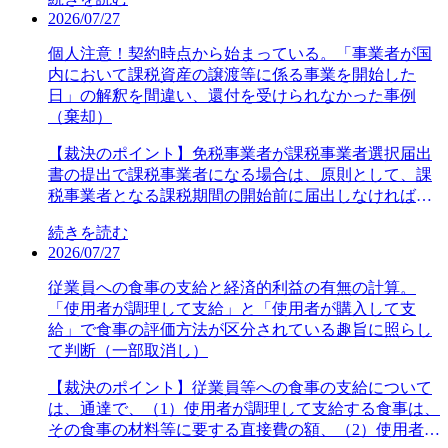
た。ここにいう重大な違法とは、証拠資料の収集手続
2026/07/27
が刑罰法規に触れ、公序良俗に反し又は社会通念上相
当の限度を超えて濫用にあたるなどの場合が該当す
個人注意！契約時点から始まっている。「事業者が国
る。とび職の審査請求人に税務調査が行われた。調査
内において課税資産の譲渡等に係る事業を開始した
担当職員は帳簿書類や請求書控えの提示がないため、
日」の解釈を間違い、還付を受けられなかった事例
売上代金の振込先である事業用預金口座の取引明細書
（棄却）
を示し、売上分を確認するよう依頼したが、審査請求
人と税理士は協力しないと回答したので、入金欄にあ
【裁決のポイント】免税事業者が課税事業者選択届出
る名称を国税総合管理システムで確認して振込者ら159
書の提出で課税事業者になる場合は、原則として、課
件を抽出し、「売掛金等照会書」を発送して質問検査
税事業者となる課税期間の開始前に届出しなければな
を実施した。更正処分等を受けた審査請求人は、照会
らない。例外として、「課税資産の譲渡等に係る事業
続きを読む
先の中に取引先でない者も含まれていたことから、調
を開始した日」の属する課税期間に課税事業者選択届
2026/07/27
査を受けたことが公にされた、国家公務員の守秘義務
出書を提出した場合には、提出により課税期間から課
違反であり、違法な証拠収集手続きであるから更正処
税事業者となることを選択できる。注意すべきは、設
従業員への食事の支給と経済的利益の有無の計算。
分等は無効と主張した。国税不服審判所は、本件書面
立登記がない個人事業の場合、「譲渡等に係る事業を
「使用者が調理して支給」と「使用者が購入して支
照会の実施については、その必要があり、かつ、これ
開始した日」とは、「譲渡等を開始した日」でなく、
給」で食事の評価方法が区分されている趣旨に照らし
と相手方の私的利益との衡量において社会通念上相当
「事業を行うために必要な準備行為が開始された日」
て判断（一部取消し）
な限度にとどまり、取消事由となる違法は認められな
と解されることである。本件の審査請求人は太陽光発
いと判断した事例である。（平成30年分ないし令和2年
電事業を始めることにし、平成29年中にA社と契約を
【裁決のポイント】従業員等への食事の支給について
分所得税等の各更正処分及び過少申告加算税の各賦課
締結して初回の支払を行った。平成30年に電力会社か
は、通達で、（1）使用者が調理して支給する食事は、
決定処分、他・棄却・令和6年2月27日裁決（非公
ら「発電設備受給開始日」の通知を受けて、「消費税
その食事の材料等に要する直接費の額、（2）使用者が
開））【主な争点】本件調査に関する証拠資料の収集
課税事業者選択届出書」を提出し、平成30年課税期間