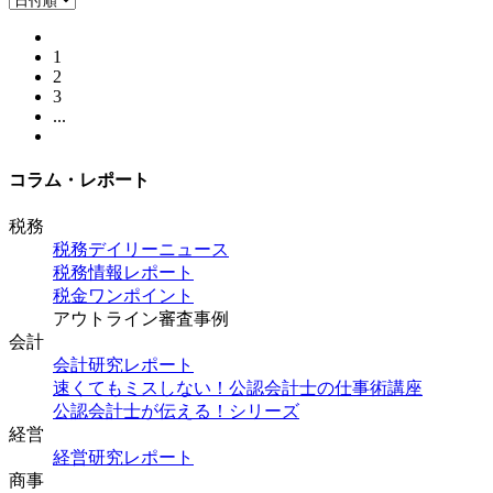
【参照条文】消費税法第37条《中小事業者の仕入れに
ないことに相当の理由があったと認められ、雇用契約
権利利益の救済を図るものであることからすれば、不
適用はないと判断した事例である。（令和2年分及び令
を計算し納付した。登記官は地目変更があったことか
係る消費税額の控除の特例》消費税法施行令第57条
の前後で業務内容及び賃金等の変動がなく、年次有給
服申立人は、自己の権利又は法律上の利益に関係のな
和3年分の所得税及び復興特別所得税の各更正処分・棄
ら、本件土地に隣接する雑種地を認定土地として選
《中小事業者の仕入れに係る消費税額の控除の特例》
休暇の繰越等がなされたことをもって、本件医師3名と
1
い違法を審査請求の理由として取消しを求めることが
却・令和7年3月3日裁決）【主な争点】本件消費税額
び、登記官認定額に基づく登録免許税との差額の納付
消費税法基本通達13-2-4《第三種事業、第五種事業及
2
審査請求人の間において従来の勤務関係が終了してい
できないと解するのが相当である。これを本件につい
は、修正申告に係る年分の事業所得の金額の計算上、
を求め、審査請求人は応じた。しかし、登記官認定額
3
び第六種事業の範囲》本情報は、裁決日時点での審査
ないとみる原処分庁の主張には理由がない。②従来の
てみると、仮に当該主張の事実が存在したとしても、
必要経費に算入できるか。【裁決の要旨】本件消費税
が本件土地の令和6年度の登録価格より高かったため、
...
事例となります。裁決日以後、裁判所により別の判決
継続的な勤務に対する報償又はその間の労務の対価の
本件差押処分によって不利益を受けるのは当該第三者
額は、所得税法第37条第1項に規定する「その年におけ
審査請求人は、認定土地は本件土地とは接道状況が大
が示される場合もございますので、あらかじめご了承
一部の後払の性質を有すること本件一時金は、旧給与
であり、審査請求人ではないから、結局、審査請求人
る販売費、一般管理費その他これらの所得を生ずべき
きく異なる、近隣のｆ町土地を選択するのが合理的で
ください提供：株式会社日本ビジネスプラン
規則に基づき、基本給等の金額を基準に、勤続期間に
がかかる事実を違法事由として主張することは、自己
業務について生じた費用」に該当すると解されるとこ
あると、税務署に還付通知をすべき旨の請求をする
コラム・レポート
対応する金額として算出されていることからして、本
の法律上の利益に関係のない違法を審査請求の理由と
ろ、同項は、必要経費の算入時期について、債務の確
が、認められなかった。国税不服審判所は、認定土地
件医師3名のこれまでの継続的な勤務に対する報償又は
するものである。よって、本審査請求は理由がないか
定を要求しており、本件消費税額は、消費税等の修正
は接道状況等が大きく異なり適切でない、ｆ町土地に
税務
その間の労務の対価の一部の後払の性質を有するもの
ら、これを棄却することとする（国税徴収法所定の要
申告書を提出したことにより納付すべきことが具体的
は類似性が認められないと判断し、固定資産評価基準
税務デイリーニュース
と認められる。③一時金として支払われること令和4年
件を充足しており適法である）。【参照条文】国税通
に確定したとはいえ、請求人の事業所得の金額の計算
によって本件土地の価額を求め、登録免許税の過誤納
税務情報レポート
3月31日に、毎月の給与以外の一時金として支払われた
則法第75条《国税に関する処分についての不服申立
上、必要経費に算入すべき時期は、請求人が消費税等
が認められるとして処分の一部を取消した事例であ
税金ワンポイント
ものと認められる。上記のとおり、本件医師3名に係る
て》国税徴収法第47条《差押の要件》、第62条《差押
の修正申告書を提出した日の属する年分となるから、
る。（登録免許税の還付通知をすべき理由がない旨の
アウトライン審査事例
本件一時金は、所得税法第30条第1項に規定する「退職
えの手続及び効力発生時期》本情報は、裁決日時点で
本件消費税額は、消費税等の修正申告に係る課税期間
通知処分・一部取消し・令和7年2月18日裁決）【主な
会計
手当、一時恩給その他の退職により一時に受ける給
の審査事例となります。裁決日以後、裁判所により別
と同一年分の事業所得の金額の計算上、必要経費に算
争点】本件登記官認定額は、登録免許税の課税標準た
会計研究レポート
与」に該当すると認められる。【参照条文】所得税法
の判決が示される場合もございますので、あらかじめ
入することはできない。請求人の主張について、売上
る本件各土地の価額として過大か。【裁決の要旨】登
速くてもミスしない！公認会計士の仕事術講座
第28条《給与所得》、第30条《退職所得》、第183条
ご了承ください提供：株式会社日本ビジネスプラン
原価のように特定の収入との対応関係を明らかにでき
録免許税法施行令附則第3項は、台帳登録価格のない不
公認会計士が伝える！シリーズ
《源泉徴収義務》、第199条《源泉徴収義務》本情報
るものについては、それが生み出した収入の帰属する
動産についても、飽くまで台帳登録価格に依拠してそ
経営
は、裁決日時点での審査事例となります。本件は、処
年分の必要経費とすべきであるが、本件消費税額は、
の価額を算出することにより、台帳登録価格のある場
経営研究レポート
分の全部が取消されました。税務署側はさらに裁判で
特定の収入との対応関係を明らかにできないもの（そ
合とない場合とで、課税の公平や価額の均衡を図るこ
商事