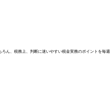
ちろん、税務上、判断に迷いやすい税金実務のポイントを毎週