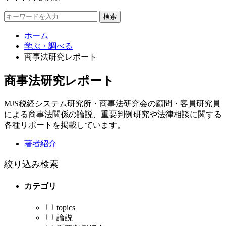
検索
ホーム
学ぶ・調べる
商事法研究レポート
商事法研究レポート
MJS税経システム研究所・商事法研究会の顧問・客員研究員
による商事法関係の論説、重要判例研究や法律相談に関する
各種リポートを掲載しています。
著者紹介
絞り込み検索
カテゴリ
topics
論説