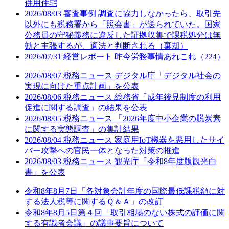
併用住宅
2026/08/03
審査事例
調査に協力しなかったら、取引先
以外にも税務署から「照会書」が送られていた。国家
公務員の守秘義務に違反した証拠収集で課税処分は無
効と主張するが、適法と判断される（棄却）
2026/07/31
経営レポート
昨今労務事情あれこれ（224）
2026/08/07
税務ニュース
デジタル庁「デジタル社会の
実現に向けた重点計画」を公表
2026/08/06
税務ニュース
総務省「成年後見制度の利用
促進に関する調査」の結果を公表
2026/08/05
税務ニュース
「2026年度中小企業の脱炭素
に関する実態調査」の集計結果
2026/08/04
税務ニュース
家庭用IoT機器を悪用したサイ
バー攻撃への官民一体となった対策の推進
2026/08/03
税務ニュース
観光庁「令和8年度版観光白
書」を公表
令和8年8月7日
「各対象会計年度の国際最低課税額に対
する法人税等に関するＱ＆Ａ」の改訂
令和8年8月5日
第４回「取引相場のない株式の評価に関
する有識者会議」の議事要旨について