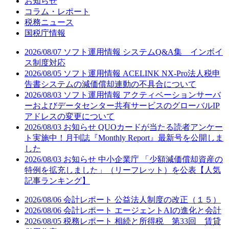
お知らせ
コラム・レポート
税務ニュース
国税庁情報
2026/08/07
ソフト運用情報
システムQ&A集 インボイ
ス制度対応
2026/08/05
ソフト運用情報
ACELINK NX-Pro法人税申
告書システムの減価償却連動の不具合について
2026/08/03
ソフト運用情報
アクティベーションサーバ
ーおよびデータセンター共有サービスのグローバルIP
アドレスの変更について
2026/08/03
お知らせ
QUOカードが当たる読者アンケー
ト実施中！月刊誌『Monthly Report』最新号を公開しま
した
2026/08/03
お知らせ
中小企業庁 「少額減価償却資産の
特例を拡充しました」（リーフレット）を公表【人気
記事ランキング】
2026/08/06
会計レポート
公益法人制度の改正（１５）
2026/08/06
会計レポート
エージェントAIの進化と会計
2026/08/05
税務レポート
相続と所得税 第33回 賃貸