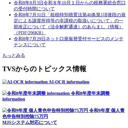
令和8年8月3日
令和８年10月１日からの税務署総合窓口
の受付時間について
令和8年7月31日
「租税特別措置法第40条第1項後段の規
定による譲渡所得等の非課税の取扱いについて」の一
部改正について（法令解釈通達）のあらまし（情報）
（PDF/296KB）
令和8年7月29日
ネット口座振替受付サービスのメンテ
ナンスについて
もっとみる
TVSからのトピックス情報
AI-OCR information
令和8年度年末調整
information
令和9年度 個人青
色申告特別控除75万円
MJSシステム対応について