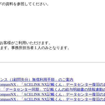
下の資料を参照してください。
済みのお客様がご利用いただけます。
ます。事務所担当者１人のみとなります。
ライセンス（1顧問先分）無償利用手順」のご案内
「iCompassNX」「ACELINK NX記帳くん」データセンター復旧
o会計大将 「データセンター同期」で記帳くんの給与明細書の情報連
「iCompassNX」「ACELINK NX記帳くん」データセンター復旧
「iCompassNX」「ACELINK NX記帳くん」データセンター復旧