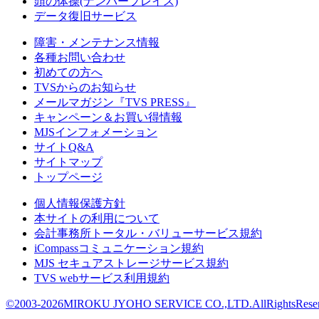
頭の体操(ナンバープレイス)
データ復旧サービス
障害・メンテナンス情報
各種お問い合わせ
初めての方へ
TVSからのお知らせ
メールマガジン『TVS PRESS』
キャンペーン＆お買い得情報
MJSインフォメーション
サイトQ&A
サイトマップ
トップページ
個人情報保護方針
本サイトの利用について
会計事務所トータル・バリューサービス規約
iCompassコミュニケーション規約
MJS セキュアストレージサービス規約
TVS webサービス利用規約
©2003-2026MIROKU JYOHO SERVICE CO.,LTD.AllRightsReser