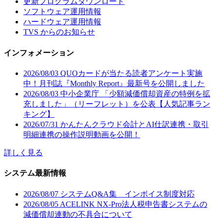
更新プログラムダウンロード
ソフトウェア運用情報
ハードウェア運用情報
TVS からのお知らせ
インフォメーション
2026/08/03
QUOカードが当たる読者アンケート実施
中！月刊誌『Monthly Report』最新号を公開しました
2026/08/03
中小企業庁 「少額減価償却資産の特例を拡
充しました」（リーフレット）を公表【人気記事ラン
キング】
2026/07/31
かんたんクラウド会計とAI仕訳連携・取引
明細連携の操作説明動画を公開！
詳しく見る
システム最新情報
2026/08/07
システムQ&A集 インボイス制度対応
2026/08/05
ACELINK NX-Pro法人税申告書システムの
減価償却連動の不具合について