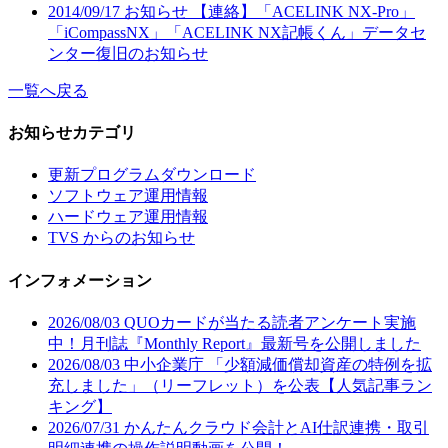
2014/09/17
お知らせ
【連絡】「ACELINK NX-Pro」
「iCompassNX」「ACELINK NX記帳くん」データセ
ンター復旧のお知らせ
一覧へ戻る
お知らせカテゴリ
更新プログラムダウンロード
ソフトウェア運用情報
ハードウェア運用情報
TVS からのお知らせ
インフォメーション
2026/08/03
QUOカードが当たる読者アンケート実施
中！月刊誌『Monthly Report』最新号を公開しました
2026/08/03
中小企業庁 「少額減価償却資産の特例を拡
充しました」（リーフレット）を公表【人気記事ラン
キング】
2026/07/31
かんたんクラウド会計とAI仕訳連携・取引