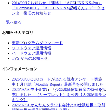
2014/09/17
お知らせ
【連絡】「ACELINK NX-Pro」
「iCompassNX」「ACELINK NX記帳くん」データセ
ンター復旧のお知らせ
一覧へ戻る
お知らせカテゴリ
更新プログラムダウンロード
ソフトウェア運用情報
ハードウェア運用情報
TVS からのお知らせ
インフォメーション
2026/08/03
QUOカードが当たる読者アンケート実施
中！月刊誌『Monthly Report』最新号を公開しました
2026/08/03
中小企業庁 「少額減価償却資産の特例を拡
充しました」（リーフレット）を公表【人気記事ラン
キング】
2026/07/31
かんたんクラウド会計とAI仕訳連携・取引