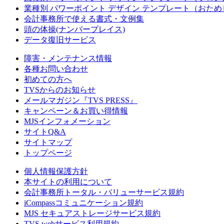
業種別 パワーポイント デザイン テンプレート（おため
会計事務所で使える書式・文例集
頭の体操(ナンバープレイス)
データ復旧サービス
障害・メンテナンス情報
各種お問い合わせ
初めての方へ
TVSからのお知らせ
メールマガジン『TVS PRESS』
キャンペーン＆お買い得情報
MJSインフォメーション
サイトQ&A
サイトマップ
トップページ
個人情報保護方針
本サイトの利用について
会計事務所トータル・バリューサービス規約
iCompassコミュニケーション規約
MJS セキュアストレージサービス規約
TVS webサービス利用規約