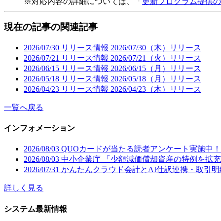
※対応内容の詳細については、「
更新プログラム提供の
現在の記事の関連記事
2026/07/30
リリース情報
2026/07/30（木）リリース
2026/07/21
リリース情報
2026/07/21（火）リリース
2026/06/15
リリース情報
2026/06/15（月）リリース
2026/05/18
リリース情報
2026/05/18（月）リリース
2026/04/23
リリース情報
2026/04/23（木）リリース
一覧へ戻る
インフォメーション
2026/08/03
QUOカードが当たる読者アンケート実施中！月刊誌
2026/08/03
中小企業庁 「少額減価償却資産の特例を拡
2026/07/31
かんたんクラウド会計とAI仕訳連携・取引
詳しく見る
システム最新情報