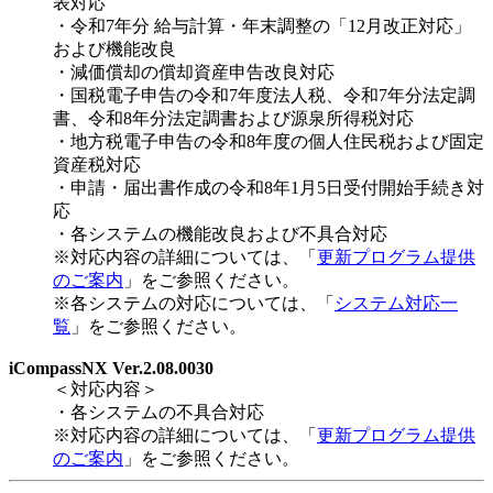
表対応
・令和7年分 給与計算・年末調整の「12月改正対応」
および機能改良
・減価償却の償却資産申告改良対応
・国税電子申告の令和7年度法人税、令和7年分法定調
書、令和8年分法定調書および源泉所得税対応
・地方税電子申告の令和8年度の個人住民税および固定
資産税対応
・申請・届出書作成の令和8年1月5日受付開始手続き対
応
・各システムの機能改良および不具合対応
※対応内容の詳細については、「
更新プログラム提供
のご案内
」をご参照ください。
※各システムの対応については、「
システム対応一
覧
」をご参照ください。
iCompassNX Ver.2.08.0030
＜対応内容＞
・各システムの不具合対応
※対応内容の詳細については、「
更新プログラム提供
のご案内
」をご参照ください。