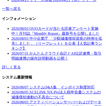
一覧へ戻る
インフォメーション
2026/08/03
QUOカードが当たる読者アンケート実施
中！月刊誌『Monthly Report』最新号を公開しました
2026/08/03
中小企業庁 「少額減価償却資産の特例を拡
充しました」（リーフレット）を公表【人気記事ラン
キング】
2026/07/31
かんたんクラウド会計とAI仕訳連携・取引
明細連携の操作説明動画を公開！
詳しく見る
システム最新情報
2026/08/07
システムQ&A集 インボイス制度対応
2026/08/05
ACELINK NX-Pro法人税申告書システムの
減価償却連動の不具合について
2026/08/03
アクティベーションサーバーおよびデータ