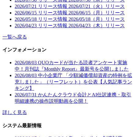
2026/07/21
リリース情報
2026/07/21（火）リリース
2026/06/15
リリース情報
2026/06/15（月）リリース
2026/05/18
リリース情報
2026/05/18（月）リリース
2026/04/23
リリース情報
2026/04/23（木）リリース
一覧へ戻る
インフォメーション
2026/08/03
QUOカードが当たる読者アンケート実施
中！月刊誌『Monthly Report』最新号を公開しました
2026/08/03
中小企業庁 「少額減価償却資産の特例を拡
充しました」（リーフレット）を公表【人気記事ラン
キング】
2026/07/31
かんたんクラウド会計とAI仕訳連携・取引
明細連携の操作説明動画を公開！
詳しく見る
システム最新情報