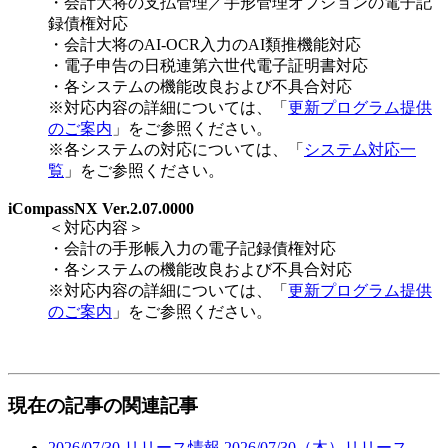
・会計大将の支払管理／手形管理オプションの電子記
録債権対応
・会計大将のAI-OCR入力のAI類推機能対応
・電子申告の日税連第六世代電子証明書対応
・各システムの機能改良および不具合対応
※対応内容の詳細については、「
更新プログラム提供
のご案内
」をご参照ください。
※各システムの対応については、「
システム対応一
覧
」をご参照ください。
iCompassNX Ver.2.07.0000
＜対応内容＞
・会計の手形帳入力の電子記録債権対応
・各システムの機能改良および不具合対応
※対応内容の詳細については、「
更新プログラム提供
のご案内
」をご参照ください。
現在の記事の関連記事
2026/07/30
リリース情報
2026/07/30（木）リリース