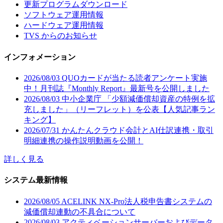
更新プログラムダウンロード
ソフトウェア運用情報
ハードウェア運用情報
TVS からのお知らせ
インフォメーション
2026/08/03
QUOカードが当たる読者アンケート実施
中！月刊誌『Monthly Report』最新号を公開しました
2026/08/03
中小企業庁 「少額減価償却資産の特例を拡
充しました」（リーフレット）を公表【人気記事ラン
キング】
2026/07/31
かんたんクラウド会計とAI仕訳連携・取引
明細連携の操作説明動画を公開！
詳しく見る
システム最新情報
2026/08/05
ACELINK NX-Pro法人税申告書システムの
減価償却連動の不具合について
2026/08/03
アクティベーションサーバーおよびデータ