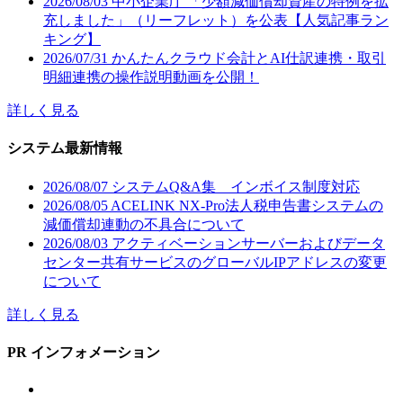
2026/08/03
中小企業庁 「少額減価償却資産の特例を拡
充しました」（リーフレット）を公表【人気記事ラン
キング】
2026/07/31
かんたんクラウド会計とAI仕訳連携・取引
明細連携の操作説明動画を公開！
詳しく見る
システム最新情報
2026/08/07
システムQ&A集 インボイス制度対応
2026/08/05
ACELINK NX-Pro法人税申告書システムの
減価償却連動の不具合について
2026/08/03
アクティベーションサーバーおよびデータ
センター共有サービスのグローバルIPアドレスの変更
について
詳しく見る
PR インフォメーション