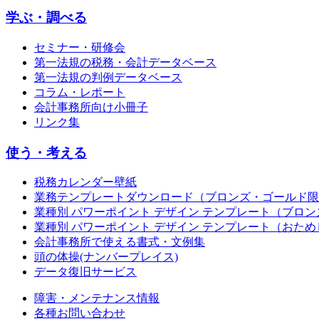
学ぶ・調べる
セミナー・研修会
第一法規の税務・会計データベース
第一法規の判例データベース
コラム・レポート
会計事務所向け小冊子
リンク集
使う・考える
税務カレンダー壁紙
業務テンプレートダウンロード（ブロンズ・ゴールド限
業種別 パワーポイント デザイン テンプレート（ブロ
業種別 パワーポイント デザイン テンプレート（おため
会計事務所で使える書式・文例集
頭の体操(ナンバープレイス)
データ復旧サービス
障害・メンテナンス情報
各種お問い合わせ