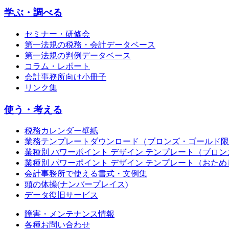
学ぶ・調べる
セミナー・研修会
第一法規の税務・会計データベース
第一法規の判例データベース
コラム・レポート
会計事務所向け小冊子
リンク集
使う・考える
税務カレンダー壁紙
業務テンプレートダウンロード（ブロンズ・ゴールド限
業種別 パワーポイント デザイン テンプレート（ブロ
業種別 パワーポイント デザイン テンプレート（おため
会計事務所で使える書式・文例集
頭の体操(ナンバープレイス)
データ復旧サービス
障害・メンテナンス情報
各種お問い合わせ