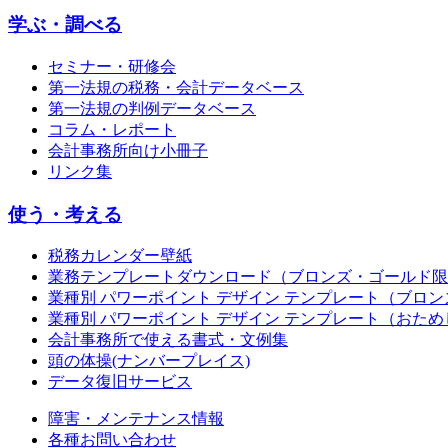
学ぶ・調べる
セミナー・研修会
第一法規の税務・会計データベース
第一法規の判例データベース
コラム・レポート
会計事務所向け小冊子
リンク集
使う・考える
税務カレンダー壁紙
業務テンプレートダウンロード（ブロンズ・ゴールド限
業種別 パワーポイント デザイン テンプレート（ブロ
業種別 パワーポイント デザイン テンプレート（おため
会計事務所で使える書式・文例集
頭の体操(ナンバープレイス)
データ復旧サービス
障害・メンテナンス情報
各種お問い合わせ