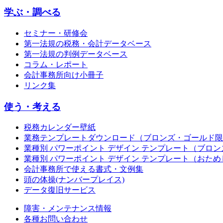
学ぶ・調べる
セミナー・研修会
第一法規の税務・会計データベース
第一法規の判例データベース
コラム・レポート
会計事務所向け小冊子
リンク集
使う・考える
税務カレンダー壁紙
業務テンプレートダウンロード（ブロンズ・ゴールド限
業種別 パワーポイント デザイン テンプレート（ブロ
業種別 パワーポイント デザイン テンプレート（おため
会計事務所で使える書式・文例集
頭の体操(ナンバープレイス)
データ復旧サービス
障害・メンテナンス情報
各種お問い合わせ