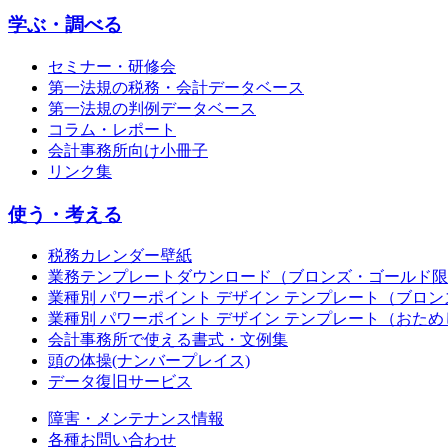
学ぶ・調べる
セミナー・研修会
第一法規の税務・会計データベース
第一法規の判例データベース
コラム・レポート
会計事務所向け小冊子
リンク集
使う・考える
税務カレンダー壁紙
業務テンプレートダウンロード（ブロンズ・ゴールド限
業種別 パワーポイント デザイン テンプレート（ブロ
業種別 パワーポイント デザイン テンプレート（おため
会計事務所で使える書式・文例集
頭の体操(ナンバープレイス)
データ復旧サービス
障害・メンテナンス情報
各種お問い合わせ