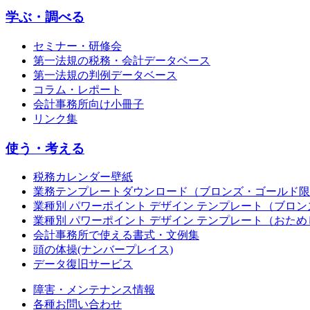
学ぶ・調べる
セミナー・研修会
第一法規の税務・会計データベース
第一法規の判例データベース
コラム・レポート
会計事務所向け小冊子
リンク集
使う・考える
税務カレンダー壁紙
業務テンプレートダウンロード（ブロンズ・ゴールド限
業種別 パワーポイント デザイン テンプレート（ブロ
業種別 パワーポイント デザイン テンプレート（おため
会計事務所で使える書式・文例集
頭の体操(ナンバープレイス)
データ復旧サービス
障害・メンテナンス情報
各種お問い合わせ